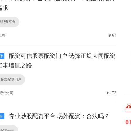
需求
可靠配资平台
杠杆
67
配资可信股票配资门户 选择正规大同配资
件
资本增值之路
信股票配资门户
配资公司
172
专业炒股配资平台 场外配资：合法吗？
台
0
股配资平台