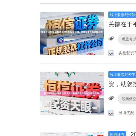
线上股票配资软
关键在于
哪里可
实盘配资
线上股票配资平
资，助您
股票做
展博优配
2
恒信证券