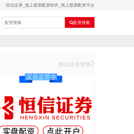
恒信证券_线上股票配资软件_线上股票配资平台
配资搜索
恒信证券官网