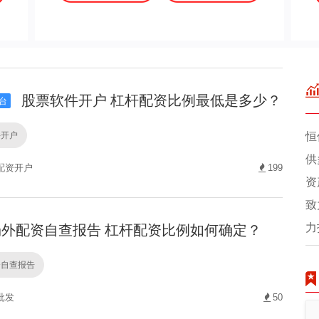
股票软件开户 杠杆配资比例最低是多少？
台
件开户
恒
供
配资开户
199
资
致
外配资自查报告 杠杆配资比例如何确定？
力
资自查报告
批发
50