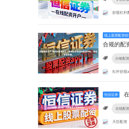
炒股杠杆
线上股票配资软
合规的配
白银配
杠杆炒股a
在
恒信证券
在线配
天臣配资