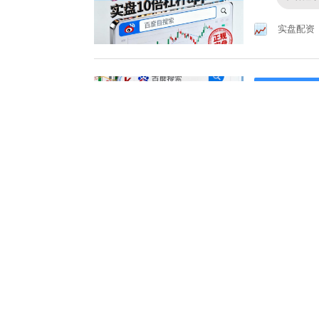
实盘配资
线上股票配资平
分析
配资平台
炒
恒信证券
台，即刻
炒股股
全国股票