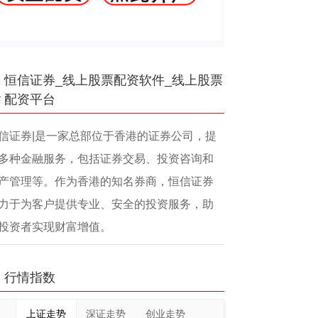
恒信证券_线上股票配资软件_线上股票
配资平台
信证券|是一家总部位于香港的证券公司，提
多种金融服务，包括证券交易、投资咨询和
产管理等。作为香港的知名券商，恒信证券
力于为客户提供专业、安全的投资服务，助
投资者实现财富增值。
行情指数
上证走势
深证走势
创业走势