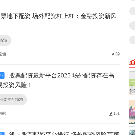
票地下配资 场外配资杠上杠：金融投资新风
下配资
返佣
69
股票配资最新平台2025 场外配资存在高
台
惕投资风险！
最新平台2025
网站
151
线上股票配资平台排行 场外配资风险高额
件