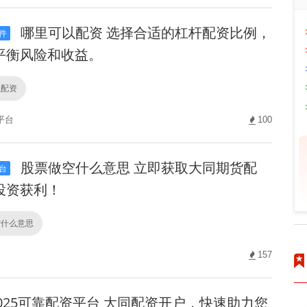
哪里可以配资 选择合适的杠杆配资比例，
件
平衡风险和收益。
以配资
平台
100
股票做空什么意思 立即获取大同期货配
台
投资获利！
空什么意思
157
025可靠配资平台 大同配资开户，快速助力您