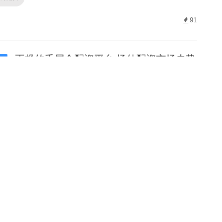
91
正规的千层金配资平台 场外配资市场走势
台
排名
175
股股票配资公司 快速下载中国股票配资网平
开始投资赚钱!
票配资公司
杠杆平台
141