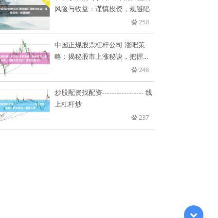
风险与收益：谨慎投资，规避陷
250
中国正规股票杠杆公司 涨吧策
略：揭秘股市上涨秘诀，把握投
资先
248
炒股配资找配资----------------- 线
上杠杆炒
237